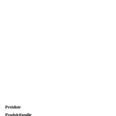
Bannerausstellung_KrisenFest_0708
Preisliste
Produktfamilie